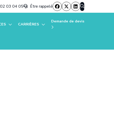
 02 03 04 05
Être rappelé
Demande de devis
CES
CARRIÈRES
Annonces
 mon secteur
ss News
éation d'entreprise
d'entreprise
stion de patrimoine
 de la Facturation Électronique