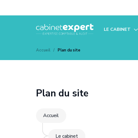
LE CABINET
Notre histoire
Accueil
/
Plan du site
Nos bureaux
Notre équipe
Vos outils com
Plan du site
Nos partenaire
Vos témoignag
Accueil
Notre blog
Le cabinet