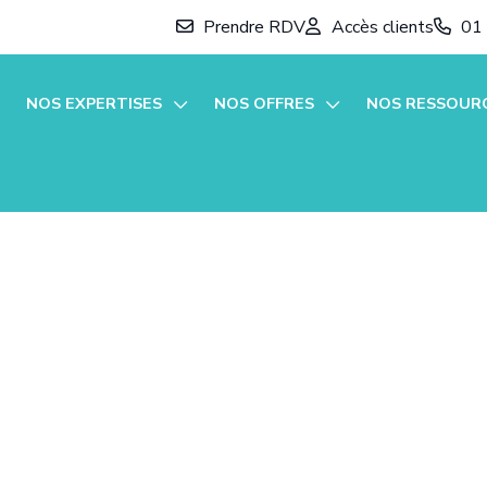
Prendre RDV
Accès clients
01
NOS EXPERTISES
NOS OFFRES
NOS RESSOUR
Comptabilité et Fiscalité
Focus Patrimoine
Actualités
Audit et commissariat aux comptes
Full compta
M'informer sur
RH et Paie
Zen compta
French Busine
pta
Création d'entreprise
Création d’entreprise
Guide de la cr
s
Patrimoine
Essentiel compta
Guide du chef 
es
Juridique d’entreprise
Gestion RH et paie
Guide de la ge
Guide pratique
Échéancier