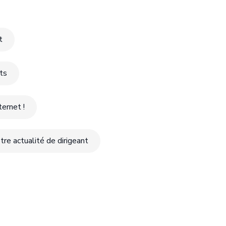
t
nts
ernet !
tre actualité de dirigeant