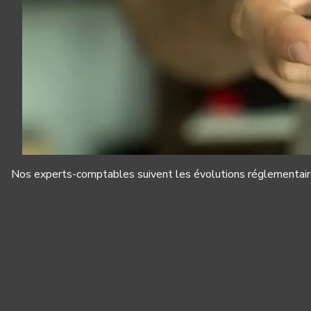
Nos experts-comptables suivent les évolutions réglementaire
Panneau de gestion des cookies
Nous et nos partenaires utilisons des cookies pour stocker et/ou 
sur votre terminal. Le traitement de certaines données personnell
notre offre via l'analyse, la mesure d'audience et vous permet auss
réseaux sociaux. Cliquez sur « Tout accepter » pour consentir à t
sur « Tout refuser » pour proscrire tout dépôt de cookies sur votr
personnaliser et modifier vos préférences à tout moment sur notre