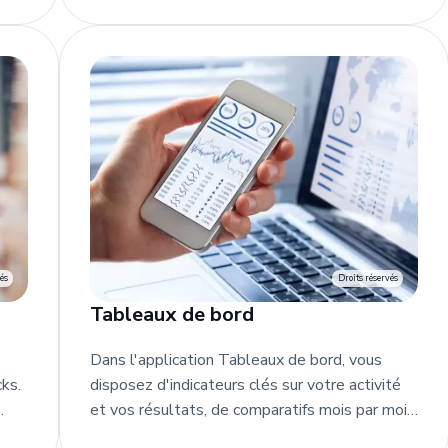
ion
mobile. Ils sont imputés automatiquement
l.
dans votre comptabilité avec le taux de TVA
applicable à chaque type de dépense.
és
Droits réservés
Tableaux de bord
Dans l'application Tableaux de bord, vous
cks.
disposez d'indicateurs clés sur votre activité
et vos résultats, de comparatifs mois par mois
s ou
et annuels. Les synthèses graphiques et les