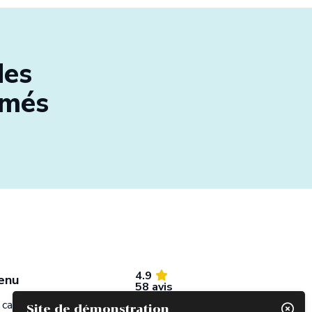
des
rmés
4.9
enu
58 avis
 cabinet
Site de démonstration
