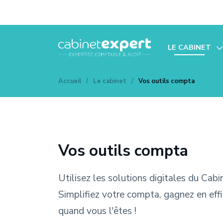
LE CABINET
Notre histoire
Accueil
/
Le cabinet
/
Vos outils compta
Nos bureaux
Notre équipe
Vos outils com
Vos outils compta
Nos partenaire
Vos témoignag
Utilisez les solutions digitales du Cabin
Simplifiez votre compta, gagnez en effica
Notre blog
quand vous l'êtes !