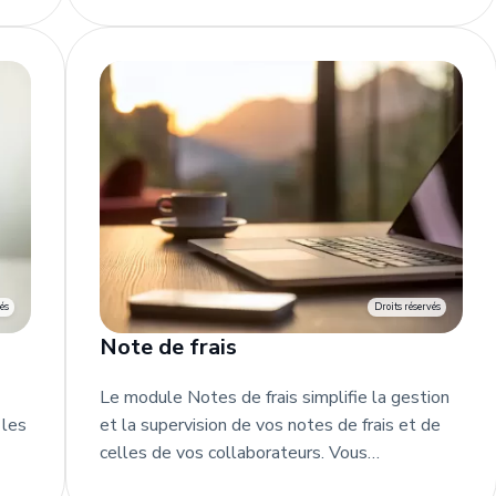
vis
d'outil d'analyse permanente de vos
dépenses.
és
Droits réservés
Note de frais
Le module Notes de frais simplifie la gestion
 les
et la supervision de vos notes de frais et de
celles de vos collaborateurs. Vous
s
photographiez vos justificatifs avec votre