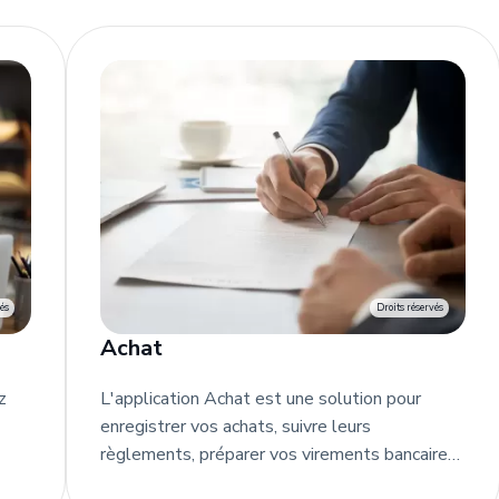
Simulateurs
Recherche
és
Droits réservés
Achat
z
L'application Achat est une solution pour
enregistrer vos achats, suivre leurs
règlements, préparer vos virements bancaires.
Vous pilotez votre trésorerie et disposez