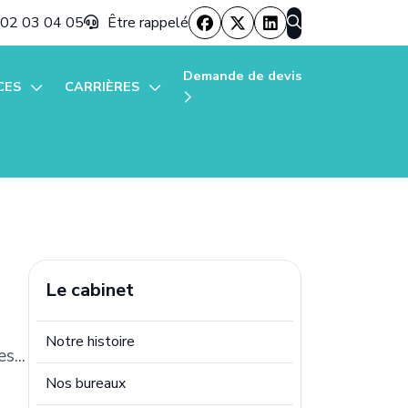
 02 03 04 05
Être rappelé
Demande de devis
CES
CARRIÈRES
Annonces
 mon secteur
ss News
éation d'entreprise
d'entreprise
Le cabinet
stion de patrimoine
Notre histoire
... 
 de la Facturation Électronique
Nos bureaux