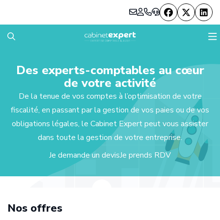
LE CABINET
Des experts-comptables au cœur
de votre activité
NOS EXPERTISES
Notre histoire
De la tenue de vos comptes à l’optimisation de votre
fiscalité, en passant par la gestion de vos paies ou de vos
NOS OFFRES
Nos bureaux
Comptabilité et Fiscalité
obligations légales, le Cabinet Expert peut vous assister
NOS RESSOURCES
Notre équipe
Audit et commissariat aux comptes
Focus Patrimoine
dans toute la gestion de votre entreprise.
Je demande un devis
Je prends RDV
CARRIÈRES
Vos outils compta
RH et Paie
Full compta
Actualités
Demande de devis
Nos partenaires
Création d'entreprise
Zen compta
M'informer sur mon secteur
Annonces
Nos offres
Vos témoignages
Patrimoine
Création d’entreprise
French Business News