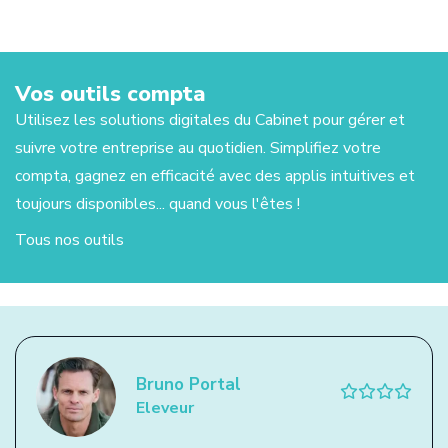
Vos outils compta
Utilisez les solutions digitales du Cabinet pour gérer et 
suivre votre entreprise au quotidien. Simplifiez votre 
compta, gagnez en efficacité avec des applis intuitives et 
Note
Tableaux
de
de
toujours disponibles... quand vous l'êtes !
Facturation
Achat
Banque
frais
Stocks
bord
Tous nos outils
Bruno Portal
Eleveur