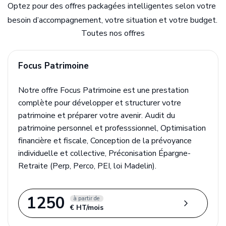
Optez pour des offres packagées intelligentes selon votre
Notre blog
Juridique d’entreprise
Essentiel compta
Guide de la création d'entreprise
besoin d’accompagnement, votre situation et votre budget.
Toutes nos offres
Gestion RH et paie
Guide du chef d'entreprise
Focus Patrimoine
Guide de la gestion de patrimoine
Notre offre Focus Patrimoine est une prestation
Guide pratique de la Facturation Électronique
complète pour développer et structurer votre
patrimoine et préparer votre avenir. Audit du
Échéancier
patrimoine personnel et professsionnel, Optimisation
financière et fiscale, Conception de la prévoyance
Simulateurs
individuelle et collective, Préconisation Épargne-
Retraite (Perp, Perco, PEI, loi Madelin).
Recherche
1250
à partir de
€ HT/mois